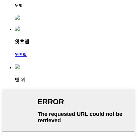
위챗
왓츠앱
왓츠앱
맨 위