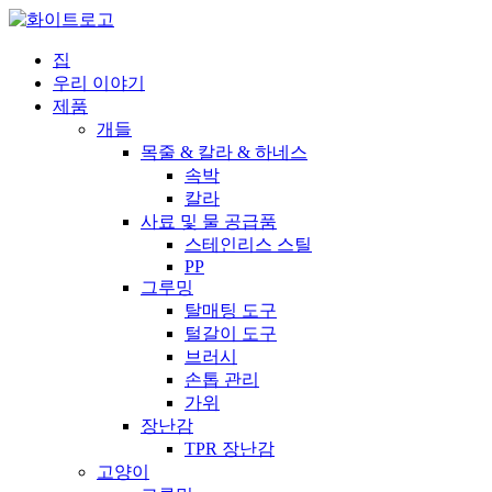
집
우리 이야기
제품
개들
목줄 & 칼라 & 하네스
속박
칼라
사료 및 물 공급품
스테인리스 스틸
PP
그루밍
탈매팅 도구
털갈이 도구
브러시
손톱 관리
가위
장난감
TPR 장난감
고양이