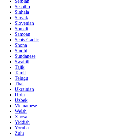
Serbian
Sesotho
Sinhala
Slovak
Slovenian
Somali
Samoan
Scots Gaelic
Shona
Sindhi
Sundanese
Swahili
Tajik
Tamil
Telugu
Thai
Ukrainian
Urdu
Uzbek
Vietnamese
Welsh
Xhosa
Yiddish
Yoruba
Zulu