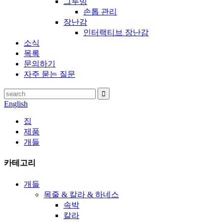
그루밍
손톱 관리
장난감
인터랙티브 장난감
소식
목록
문의하기
자주 묻는 질문
English
집
제품
개들
카테고리
개들
목줄 & 칼라 & 하네스
속박
칼라