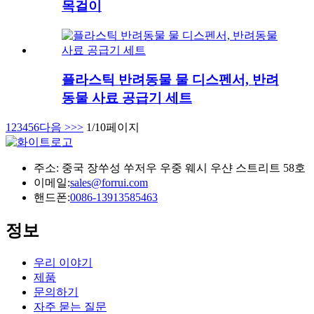
목걸이
플라스틱 반려동물 물 디스펜서, 반려
동물 사료 공급기 세트
1
2
3
4
5
6
다음 >
>>
1/10페이지
주소: 중국 장쑤성 쑤저우 우중 웨시 우샨 스트리트 58호
이메일:
sales@forrui.com
핸드폰:
0086-13913585463
정보
우리 이야기
제품
문의하기
자주 묻는 질문