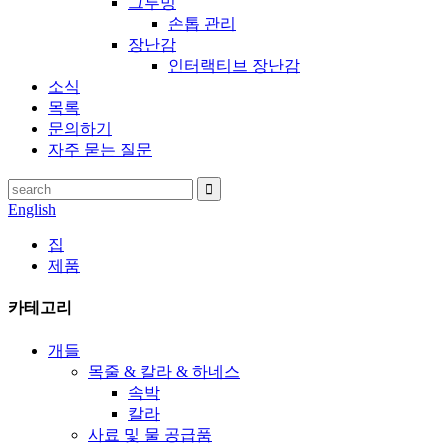
그루밍
손톱 관리
장난감
인터랙티브 장난감
소식
목록
문의하기
자주 묻는 질문
English
집
제품
카테고리
개들
목줄 & 칼라 & 하네스
속박
칼라
사료 및 물 공급품