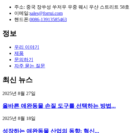
주소: 중국 장쑤성 쑤저우 우중 웨시 우샨 스트리트 58호
이메일:
sales@forrui.com
핸드폰:
0086-13913585463
정보
우리 이야기
제품
문의하기
자주 묻는 질문
최신 뉴스
2025년 8월 27일
올바른 애완동물 손질 도구를 선택하는 방법...
2025년 8월 18일
성장하는 애완동물 산업의 동향: 혁신...