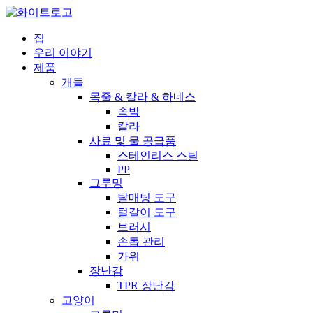
집
우리 이야기
제품
개들
목줄 & 칼라 & 하네스
속박
칼라
사료 및 물 공급품
스테인리스 스틸
PP
그루밍
탈매팅 도구
털갈이 도구
브러시
손톱 관리
가위
장난감
TPR 장난감
고양이